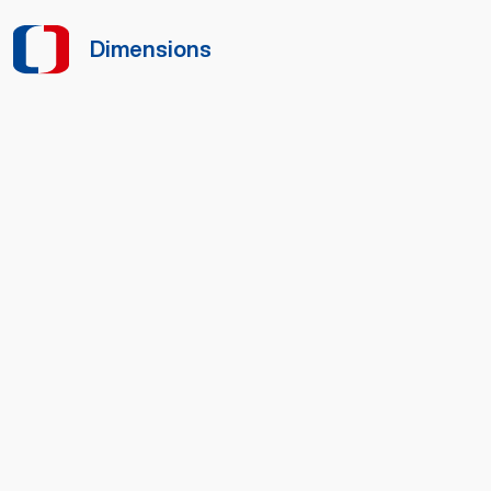
Dimensions
Dimensions
106 x 110 x 62 mm
Fixation
Rail DIN, fixation murale
Boitier
Plastique ABS
Indice de protection
IP 40
Température utilisation
10 °C à +50 °C
Température stockage
-40 °C à +85 °C
Humidité de
5% à 95% sans
fonctionnement
condensation