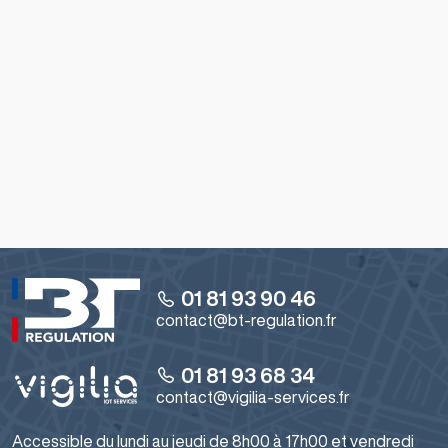
Partie 1 : Equipement de régulation pour les
systèmes de chauffage à eau chaude
».
Dès lors que ces conditions sont respectées, nos
produits pourront être mis en œuvre en tant
qu’
optimiseur de relance en chauffage collectif
afin
de répondre aux conditions de délivrance des
certificats d’économie d’énergie de type CEE BAT-
TH-109.
Cette norme s'applique aussi dans le cadre de
l'opération BAR-TH-123 comme "
Optimiseur de
relance en chauffage collectif
".
01 81 93 90 46
contact@bt-regulation.fr
01 81 93 68 34
contact@vigilia-services.fr
Accessible du lundi au jeudi de 8h00 à 17h00 et vendredi