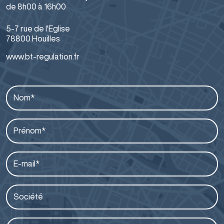
de 8h00 à 16h00
5-7 rue de l'Eglise
78800 Houilles
www.bt-regulation.fr
Nom*
Prénom*
E-mail*
Société