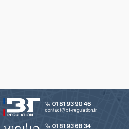
d’optimiseur de relance au sens de la norme NF EN
12098-1 «
Performance énergétique des bâtiments
– Régulation pour les systèmes de chauffage –
Partie 1 : Equipement de régulation pour les
systèmes de chauffage à eau chaude
».
Dès lors que ces conditions sont respectées, nos
produits pourront être mis en œuvre en tant
qu’
optimiseur de relance en chauffage collectif
afin
de répondre aux conditions de délivrance des
certificats d’économie d’énergie de type CEE BAT-
TH-109.
Cette norme s'applique aussi dans le cadre de
l'opération BAR-TH-123 comme "
Optimiseur de
relance en chauffage collectif
".
01 81 93 90 46
contact@bt-regulation.fr
01 81 93 68 34