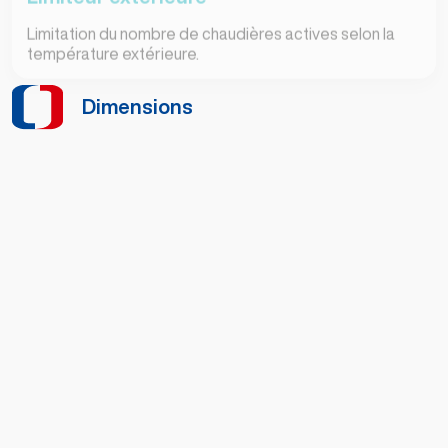
Limitation du nombre de chaudières actives selon la
température extérieure.
Dimensions
Dimensions
106 x 110 x 62 mm
Fixation
Rail DIN, fixation murale
Boitier
Plastique ABS
Indice de protection
IP 40
Température utilisation
10 °C à +50 °C
Température stockage
-40 °C à +85 °C
Humidité de
5% à 95% sans
fonctionnement
condensation